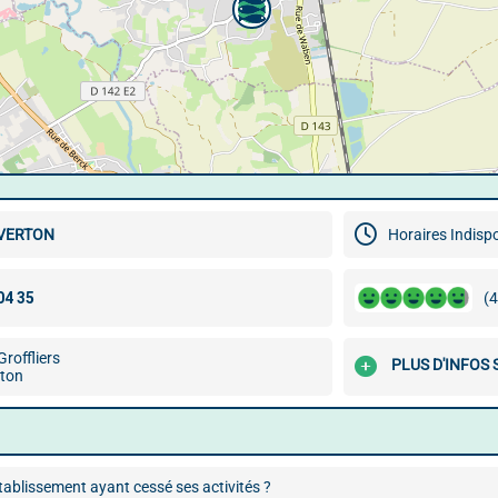
VERTON
Horaires Indisp
(4
Groffliers
PLUS D'INFOS
ton
ablissement ayant cessé ses activités ?