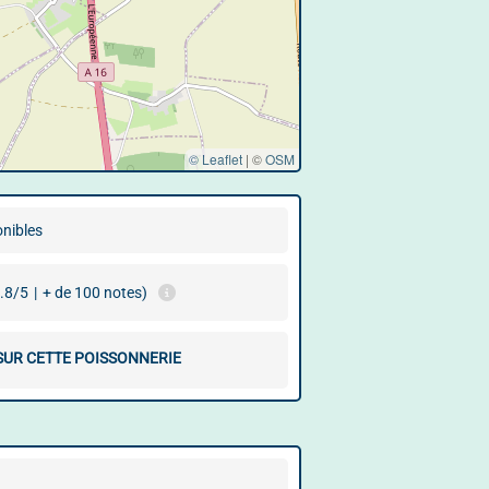
© Leaflet
|
©
OSM
onibles
.8/5
|
+ de 100 notes)
 SUR CETTE POISSONNERIE