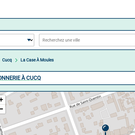
Cucq
La Case À Moules
ONNERIE À CUCQ
+
−