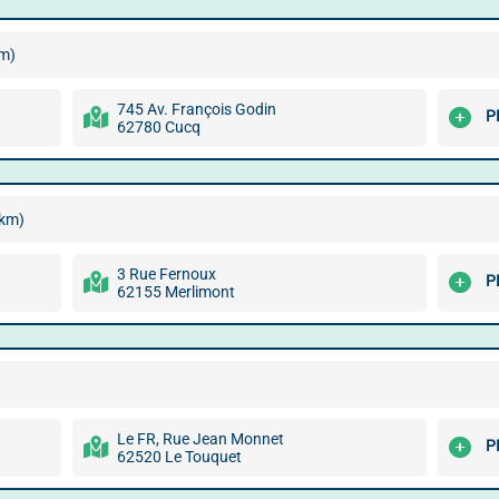
km)
745 Av. François Godin
P
62780 Cucq
 km)
3 Rue Fernoux
P
62155 Merlimont
Le FR, Rue Jean Monnet
P
62520 Le Touquet