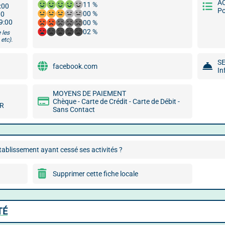
A
11 %
9:00
Po
00 %
00
19:00
00 %
02 %
 les
etc).
S
facebook.com
In
MOYENS DE PAIEMENT
Chèque - Carte de Crédit - Carte de Débit -
MR
Sans Contact
ablissement ayant cessé ses activités ?
Supprimer cette fiche locale
TÉ