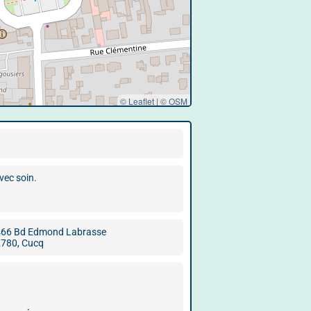
© Leaflet
|
©
OSM
vec soin.
66 Bd Edmond Labrasse
780, Cucq