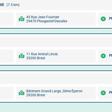
IE
(7.5 km)
45 Rue Jean Fournier
P
29470 Plougastel-Daoulas
11 Rue Amiral Linois
P
29200 Brest
Bâtiment Grand Large, 2ème Éperon
P
29200 Brest