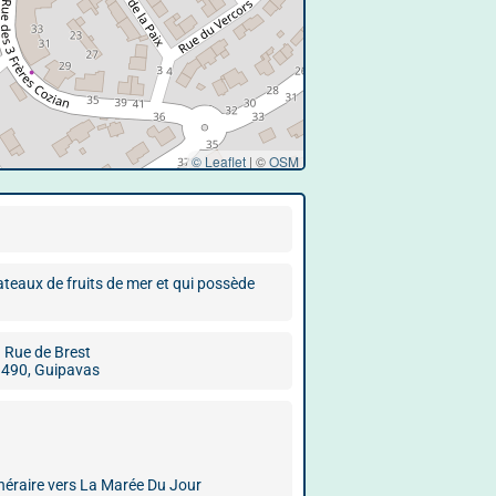
© Leaflet
|
©
OSM
teaux de fruits de mer et qui possède
 Rue de Brest
490, Guipavas
inéraire vers La Marée Du Jour